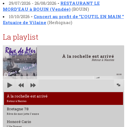
29/07/2026 - 26/08/2026
-
RESTAURANT LE
MORD'EAU à BOUIN (Vendée)
(BOUIN)
10/10/2026
-
Concert au profit de "L'OUTIL EN MAIN "
Estuaire de Vilaine
(Herbignac)
La playlist
À la rochelle est arrivé
Retour à Nantes
00:00
À la rochelle est arrivé
Retour à Nantes
Bretagne 78
Rêve de mer jette l'encre
Honoré Cario
L'île Dumet