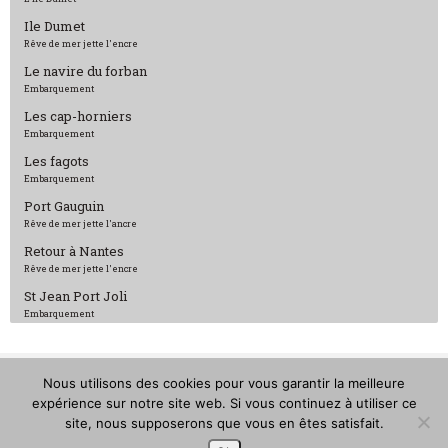
Ile Dumet
Rêve de mer jette l'encre
Le navire du forban
Embarquement
Les cap-horniers
Embarquement
Les fagots
Embarquement
Port Gauguin
Rêve de mer jette l'ancre
Retour à Nantes
Rêve de mer jette l'encre
St Jean Port Joli
Embarquement
Nous utilisons des cookies pour vous garantir la meilleure
expérience sur notre site web. Si vous continuez à utiliser ce
Rêve de Mer©2018 – Tous droits réservés – Conception :
site, nous supposerons que vous en êtes satisfait.
Alterneo.net