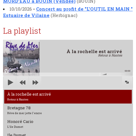
MORD'EAU à BOUIN (Vendée)
(BOUIN)
10/10/2026
-
Concert au profit de "L'OUTIL EN MAIN "
Estuaire de Vilaine
(Herbignac)
La playlist
À la rochelle est arrivé
Retour à Nantes
00:00
À la rochelle est arrivé
Retour à Nantes
Bretagne 78
Rêve de mer jette l'encre
Honoré Cario
L'île Dumet
Ile Dumet