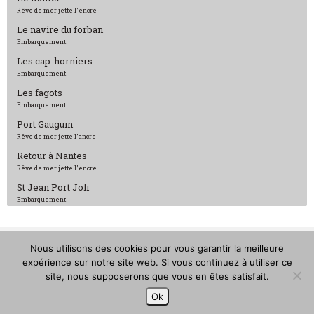
Rêve de mer jette l'encre
Le navire du forban
Embarquement
Les cap-horniers
Embarquement
Les fagots
Embarquement
Port Gauguin
Rêve de mer jette l'ancre
Retour à Nantes
Rêve de mer jette l'encre
St Jean Port Joli
Embarquement
Nous utilisons des cookies pour vous garantir la meilleure
expérience sur notre site web. Si vous continuez à utiliser ce
Rêve de Mer©2018 – Tous droits réservés – Conception :
site, nous supposerons que vous en êtes satisfait.
Alterneo.net
Ok