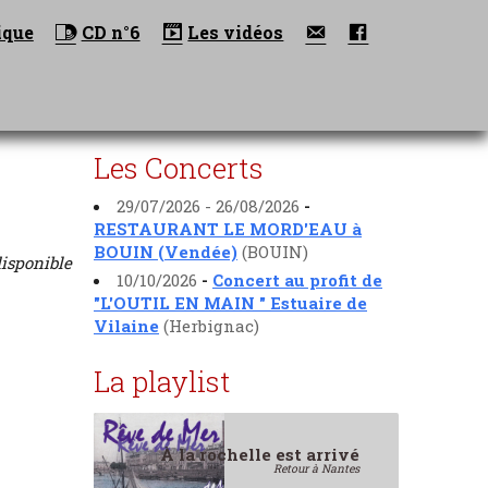
Nous
Facebook
ique
CD n°6
Les vidéos
contacter
Les Concerts
29/07/2026 - 26/08/2026
-
RESTAURANT LE MORD'EAU à
BOUIN (Vendée)
(BOUIN)
disponible
10/10/2026
-
Concert au profit de
"L'OUTIL EN MAIN " Estuaire de
Vilaine
(Herbignac)
La playlist
À la rochelle est arrivé
Retour à Nantes