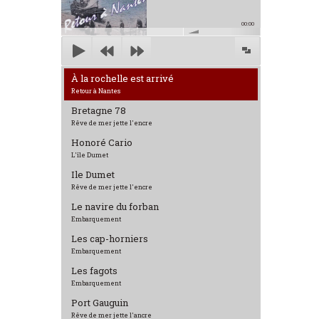
00:00
À la rochelle est arrivé
Retour à Nantes
Bretagne 78
Rêve de mer jette l'encre
Honoré Cario
L'île Dumet
Ile Dumet
Rêve de mer jette l'encre
Le navire du forban
Embarquement
Les cap-horniers
Embarquement
Les fagots
Embarquement
Port Gauguin
Rêve de mer jette l'ancre