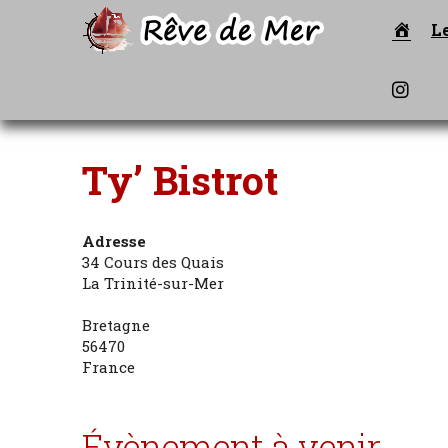
Accu
L
Inst
Ty’ Bistrot
Adresse
34 Cours des Quais
La Trinité-sur-Mer
Bretagne
56470
France
Évènement à venir