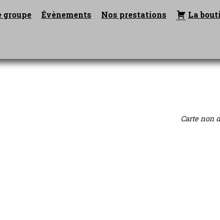
eil
e groupe
Évènements
Nos prestations
La bout
agram
Carte non 