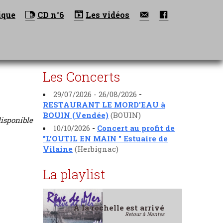
Nous
Facebook
ique
CD n°6
Les vidéos
contacter
Les Concerts
29/07/2026 - 26/08/2026
-
RESTAURANT LE MORD'EAU à
BOUIN (Vendée)
(BOUIN)
disponible
10/10/2026
-
Concert au profit de
"L'OUTIL EN MAIN " Estuaire de
Vilaine
(Herbignac)
La playlist
À la rochelle est arrivé
Retour à Nantes