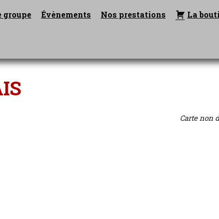
eil
e groupe
Évènements
Nos prestations
La bout
agram
IS
Carte non 