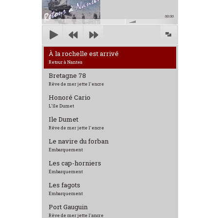
00:00
À la rochelle est arrivé
Retour à Nantes
Bretagne 78
Rêve de mer jette l'encre
Honoré Cario
L'île Dumet
Ile Dumet
Rêve de mer jette l'encre
Le navire du forban
Embarquement
Les cap-horniers
Embarquement
Les fagots
Embarquement
Port Gauguin
Rêve de mer jette l'ancre