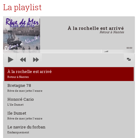
La playlist
À la rochelle est arrivé
Retour à Nantes
00:00
À la rochelle est arrivé
Retour à Nantes
Bretagne 78
Rêve de mer jette l'encre
Honoré Cario
L'île Dumet
Ile Dumet
Rêve de mer jette l'encre
Le navire du forban
Embarquement