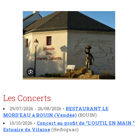
Les Concerts
29/07/2026 - 26/08/2026
-
RESTAURANT LE
MORD'EAU à BOUIN (Vendée)
(BOUIN)
10/10/2026
-
Concert au profit de "L'OUTIL EN MAIN "
Estuaire de Vilaine
(Herbignac)